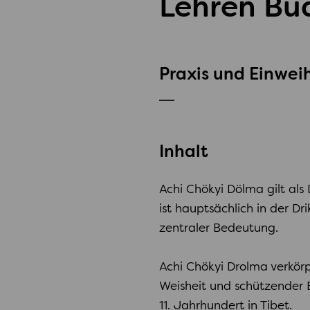
Lehren Bu
Praxis und Einwe
Inhalt
Achi Chökyi Dölma gilt als 
ist hauptsächlich in der D
zentraler Bedeutung.
Achi Chökyi Drolma verkörp
Weisheit und schützender En
11. Jahrhundert in Tibet.