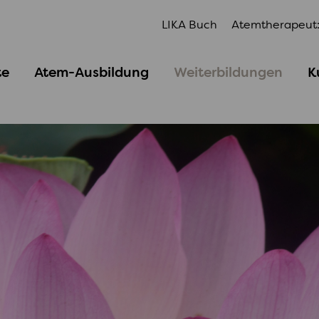
LIKA Buch
Atemtherapeut:
te
Atem-Ausbildung
Weiterbildungen
K