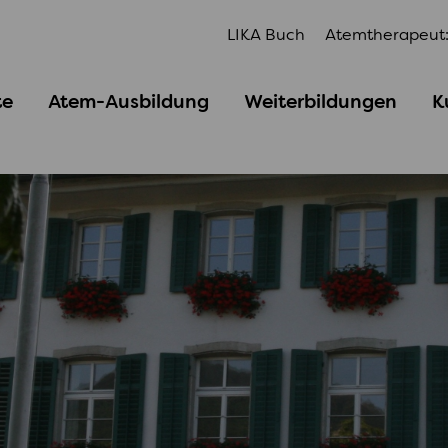
LIKA Buch
Atemtherapeut:
te
Atem-Ausbildung
Weiterbildungen
K