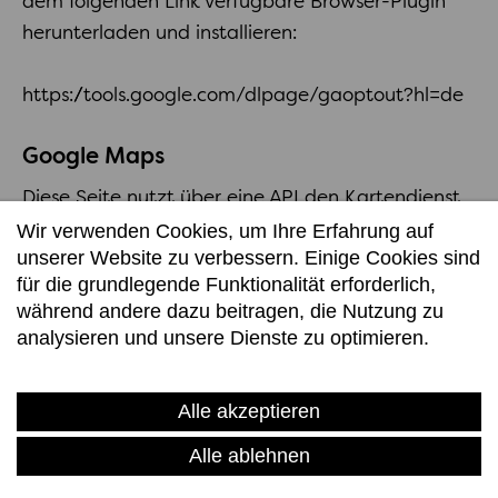
dem folgenden Link verfügbare Browser-Plugin
herunterladen und installieren:
https://tools.google.com/dlpage/gaoptout?hl=de
Google Maps
Diese Seite nutzt über eine API den Kartendienst
Wir verwenden Cookies, um Ihre Erfahrung auf
Google Maps. Anbieter ist die Google Inc., 1600
unserer Website zu verbessern. Einige Cookies sind
Amphitheatre Parkway, Mountain View, CA
für die grundlegende Funktionalität erforderlich,
94043, USA.
während andere dazu beitragen, die Nutzung zu
analysieren und unsere Dienste zu optimieren.
Zur Nutzung der Funktionen von Google Maps ist
Datenschutz
Impressum
es notwendig, Ihre IP Adresse zu speichern. Diese
Alle akzeptieren
Informationen werden in der Regel an einen
Server von Google in den USA übertragen und
Alle ablehnen
dort gespeichert. Der Anbieter dieser Seite hat